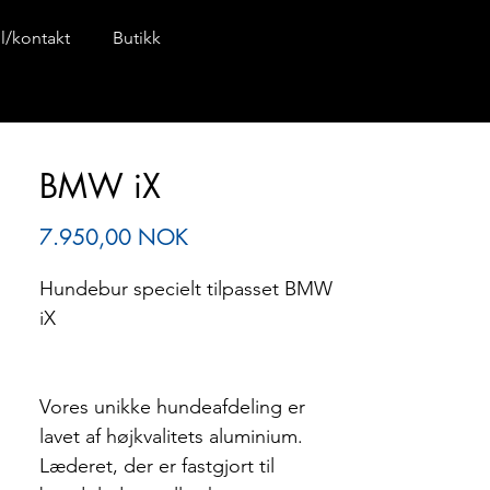
il/kontakt
Butikk
BMW iX
Pris
7.950,00 NOK
Hundebur specielt tilpasset BMW
iX
Vores unikke hundeafdeling er
lavet af højkvalitets aluminium.
Læderet, der er fastgjort til