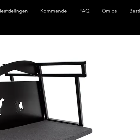
eafdelingen
Kommende
FAQ
Om os
Best