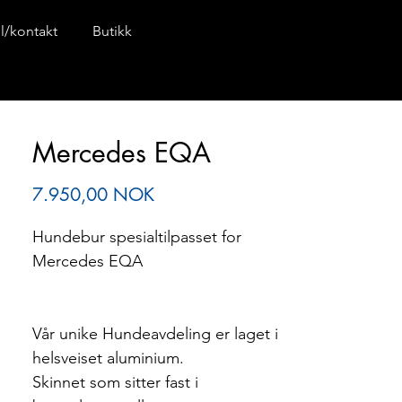
il/kontakt
Butikk
Mercedes EQA
Pris
7.950,00 NOK
Hundebur spesialtilpasset for
Mercedes EQA
Vår unike Hundeavdeling er laget i
helsveiset aluminium.
Skinnet som sitter fast i