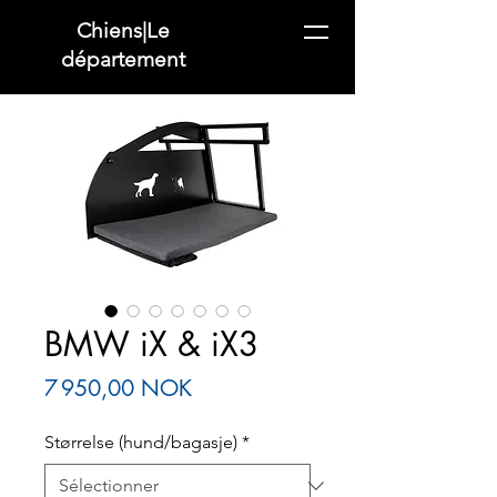
Chiens|Le
département
BMW iX & iX3
Prix
7 950,00 NOK
Størrelse (hund/bagasje)
*