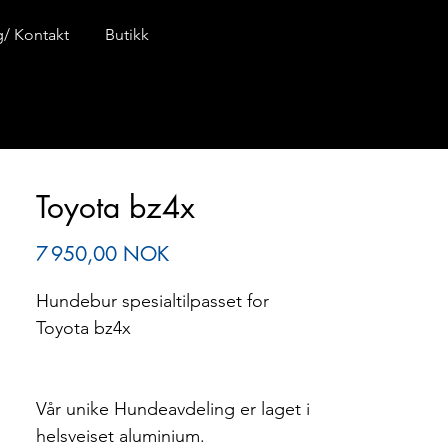
ng/ Kontakt
Butikk
Toyota bz4x
Prix
7 950,00 NOK
Hundebur spesialtilpasset for
Toyota bz4x
Vår unike Hundeavdeling er laget i
helsveiset aluminium.