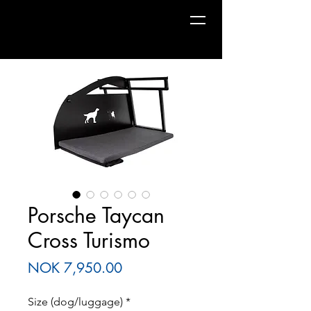
Dogs|The
department
Porsche Taycan
Cross Turismo
Price
NOK 7,950.00
Size (dog/luggage)
*