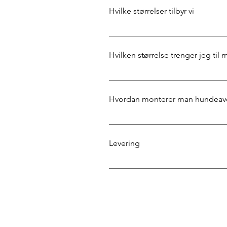
Hvilke størrelser tilbyr vi
Hundeavdelingen kommer i 3 forskjel
produkter og den bilen du har kan m
Hvilken størrelse trenger jeg til
Alle har lyst på mest mulig plass til b
behovet man har utifra hva hunden d
Hvordan monterer man hundeav
60% hund/ 40% bagasje Dette er en ge
Kontakt oss gjerne også hvis du har 
Hundeavdelingen er lett å sette opp.
finner også her:
Levering
Vi tilbyr levering i hele Norge. •Bo
nærheten er det bare å komme innom.
er best for hunden. • Vi er også be
for deg.