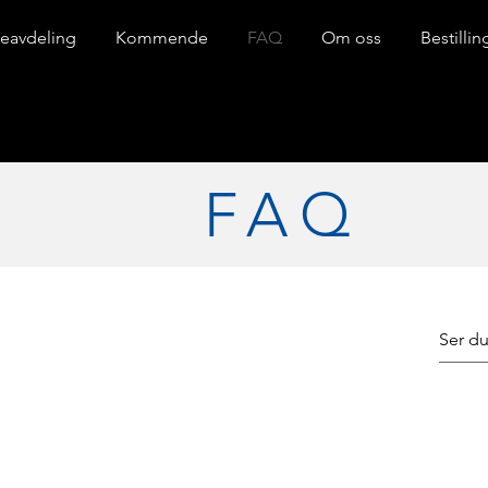
eavdeling
Kommende
FAQ
Om oss
Bestilli
FAQ
t