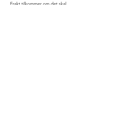
Frakt tilkommer om det skal
sendes, men kommer du
innom Sundvollen så setter
jeg det inn for deg uten
kostnad
Policy
Zurückkehren
Privatsphäre
Cookie-Richtlinie
FAQ
Kontaktiere uns